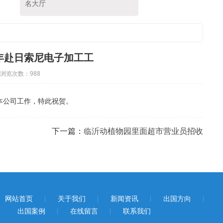
名大厅
年赴日索尼电子加工工
浏览次数：988
记本公司工作，特此祝贺。
下一篇：
临沂动植物园里面超市营业员招收
网站首页
关于我们
新闻资讯
出国方向
出国案例
在线留言
联系我们